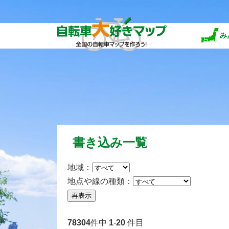
み
書き込み一覧
地域：
地点や線の種類：
78304
件中
1
-
20
件目