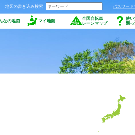
地図の書き込み検索
パスワード
全国自転車
使い
んなの地図
マイ地図
レーンマップ
困っ