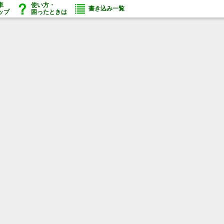
車
使い方・
書き込み一覧
ップ
困ったときは