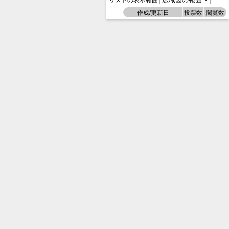
リストの表示範囲
作成/更新日
投票数
閲覧数