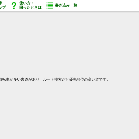
車
使い方・
書き込み一覧
ップ
困ったときは
自転車が多い裏道があり、ルート検索だと優先順位の高い道です。