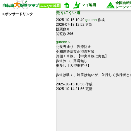
全国自転
マイ地図
みんなの地図
レーンマ
走りにくい道
スポンサードリンク
2025-10-15 10:49
gurenn
作成
2026-07-18 12:52 更新
投票数
0
閲覧数
296
gurenn＞
北長野通り 渋滞防止
令和道路法改正渋滞対策
片側１車線、【中央車線は黄色】
歩道狭い、路肩無し
車多し【大型車有り】
歩道は狭く、路肩は無いが、並行して歩行者と
2025-10-15 10:56 作成
2025-10-14 21:56 更新