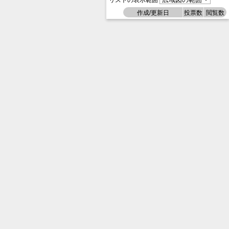
リストの表示範囲
作成/更新日
投票数
閲覧数