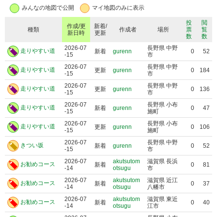
みんなの地図で公開
マイ地図のみに表示
投
閲
作成/更
新着/
種類
作成者
場所
票
覧
新日時
更新
数
数
2026-07
長野県 中野
走りやすい道
新着
gurenn
0
52
-15
市
2026-07
長野県 中野
走りやすい道
更新
gurenn
0
184
-15
市
2026-07
長野県 中野
走りやすい道
更新
gurenn
0
136
-15
市
2026-07
長野県 小布
走りやすい道
新着
gurenn
0
47
-15
施町
2026-07
長野県 小布
走りやすい道
更新
gurenn
0
106
-15
施町
2026-07
長野県 中野
きつい坂
新着
gurenn
0
52
-15
市
2026-07
akutsutom
滋賀県 長浜
お勧めコース
新着
0
81
-14
otsugu
市
2026-07
akutsutom
滋賀県 近江
お勧めコース
新着
0
37
-14
otsugu
八幡市
2026-07
akutsutom
滋賀県 東近
お勧めコース
新着
0
40
-14
otsugu
江市