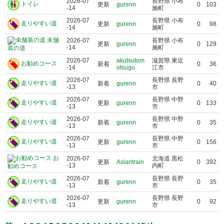
2026-07
長野県 小布
トイレ
更新
gurenn
0
103
-14
施町
2026-07
長野県 小布
走りやすい道
更新
gurenn
0
98
-14
施町
未舗
2026-07
長野県 小布
更新
gurenn
0
129
-14
施町
装の道
2026-07
akutsutom
滋賀県 東近
お勧めコース
新着
0
36
-14
otsugu
江市
2026-07
長野県 長野
走りやすい道
新着
gurenn
0
40
-13
市
2026-07
長野県 中野
走りやすい道
更新
gurenn
0
133
-13
市
2026-07
長野県 中野
走りやすい道
新着
gurenn
0
35
-13
市
2026-07
長野県 中野
走りやすい道
更新
gurenn
0
156
-13
市
お
2026-07
北海道 黒松
更新
Asiantrain
0
392
-13
内町
勧めコース
2026-07
長野県 長野
走りやすい道
新着
gurenn
0
35
-13
市
2026-07
長野県 長野
走りやすい道
更新
gurenn
0
92
-13
市