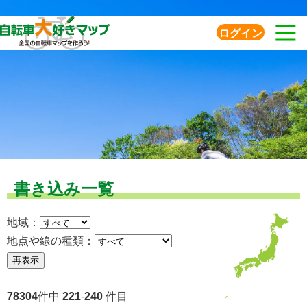
ログイン
書き込み一覧
地域：
地点や線の種類：
78304
件中
221
-
240
件目