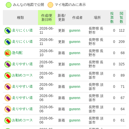
みんなの地図で公開
マイ地図のみに表示
投
閲
作成/更
新着/
種類
作成者
場所
票
覧
新日時
更新
数
数
2026-06-
長野県 長
走りにくい道
更新
gurenn
0
112
11
野市
2026-06-
長野県 長
走りにくい道
更新
gurenn
0
209
11
野市
2026-06-
長野県 長
急勾配
新着
gurenn
0
68
10
野市
2026-06-
長野県 長
走りやすい道
更新
gurenn
0
325
08
野市
2026-06-
長野県 須
お勧めコース
新着
gurenn
0
89
06
坂市
2026-06-
長野県 須
走りやすい道
新着
gurenn
0
71
06
坂市
2026-06-
長野県 須
走りやすい道
新着
gurenn
0
67
06
坂市
2026-06-
長野県 須
走りやすい道
新着
gurenn
0
64
06
坂市
2026-06-
長野県 須
お勧めコース
新着
gurenn
0
61
06
坂市