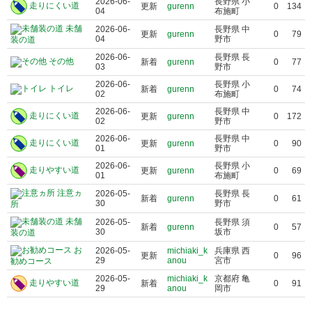
2026-06-
長野県 小
走りにくい道
更新
gurenn
0
134
04
布施町
未舗
2026-06-
長野県 中
更新
gurenn
0
79
04
野市
装の道
2026-06-
長野県 長
その他
新着
gurenn
0
77
03
野市
2026-06-
長野県 小
トイレ
新着
gurenn
0
74
02
布施町
2026-06-
長野県 中
走りにくい道
更新
gurenn
0
172
02
野市
2026-06-
長野県 中
走りにくい道
更新
gurenn
0
90
01
野市
2026-06-
長野県 小
走りやすい道
更新
gurenn
0
69
01
布施町
注意ヵ
2026-05-
長野県 長
新着
gurenn
0
61
30
野市
所
未舗
2026-05-
長野県 須
新着
gurenn
0
57
30
坂市
装の道
お
2026-05-
michiaki_k
兵庫県 西
更新
0
96
29
anou
宮市
勧めコース
2026-05-
michiaki_k
京都府 亀
走りやすい道
新着
0
91
29
anou
岡市